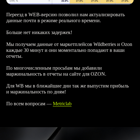
Переезд в WEB-версию позволил нам актуализировать
данные почти в режиме реального времени.
Больше нет никаких задержек!
Мы получаем данные от маркетплейсов Wildberries и Ozon
каждые 30 минут и они моментально попадают в ваши
отчеты.
По многочисленным просьбам мы добавили
маржинальность в отчеты на сайте для OZON.
Для WB мы в ближайшие дни так же выпустим прибыль
и маржинальность по дням!
Понятная аналитика вашего магазина на OZON,
WB. Доверьте сбор данных нам и принимайте
По всем вопросам —
Metriclab
стратегические решения на основе точных
показателей.