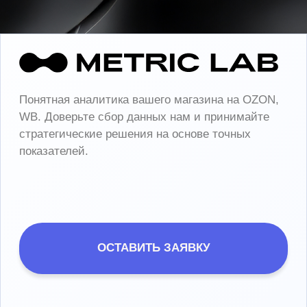
ОСТАВИТЬ ЗАЯВКУ
ИП КОРОЛЕВ ДМИТРИЙ ЕВГЕНЬЕВИЧ
ИНН 760908391395
ОГРНИП 323237500374794
+7 915 974 83 63
Политика конфиденциальности
Договор оферты